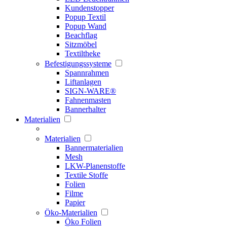
Kundenstopper
Popup Textil
Popup Wand
Beachflag
Sitzmöbel
Textiltheke
Befestigungssysteme
Spannrahmen
Liftanlagen
SIGN-WARE®
Fahnenmasten
Bannerhalter
Materialien
Materialien
Bannermaterialien
Mesh
LKW-Planenstoffe
Textile Stoffe
Folien
Filme
Papier
Öko-Materialien
Öko Folien