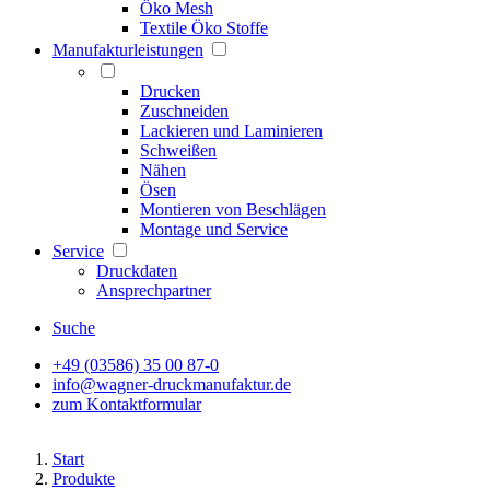
Öko Mesh
Textile Öko Stoffe
Manufakturleistungen
Drucken
Zuschneiden
Lackieren und Laminieren
Schweißen
Nähen
Ösen
Montieren von Beschlägen
Montage und Service
Service
Druckdaten
Ansprechpartner
Suche
+49 (03586) 35 00 87-0
info@wagner-druckmanufaktur.de
zum Kontaktformular
Start
Produkte