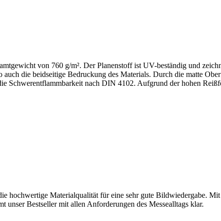
mtgewicht von 760 g/m². Der Planenstoff ist UV-beständig und zeichne
 so auch die beidseitige Bedruckung des Materials. Durch die matte O
ür die Schwerentflammbarkeit nach DIN 4102. Aufgrund der hohen Reißfe
 die hochwertige Materialqualität für eine sehr gute Bildwiedergabe. 
t unser Bestseller mit allen Anforderungen des Messealltags klar.