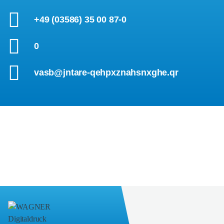
+49 (03586) 35 00 87-0
0
vasb@jntare-qehpxznahsnxghe.qr