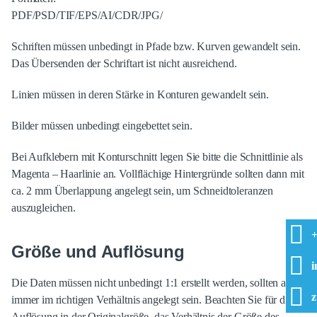
PDF/PSD/TIF/EPS/AI/CDR/JPG/
Schriften müssen unbedingt in Pfade bzw. Kurven gewandelt sein.
Das Übersenden der Schriftart ist nicht ausreichend.
Linien müssen in deren Stärke in Konturen gewandelt sein.
Bilder müssen unbedingt eingebettet sein.
Bei Aufklebern mit Konturschnitt legen Sie bitte die Schnittlinie als
Magenta – Haarlinie an. Vollflächige Hintergründe sollten dann mit
ca. 2 mm Überlappung angelegt sein, um Schneidtoleranzen
auszugleichen.
+
Größe und Auflösung
i
Die Daten müssen nicht unbedingt 1:1 erstellt werden, sollten aber
z
immer im richtigen Verhältnis angelegt sein. Beachten Sie für die
Auflösung in der Originalgröße, das Verhältnis der Größe des