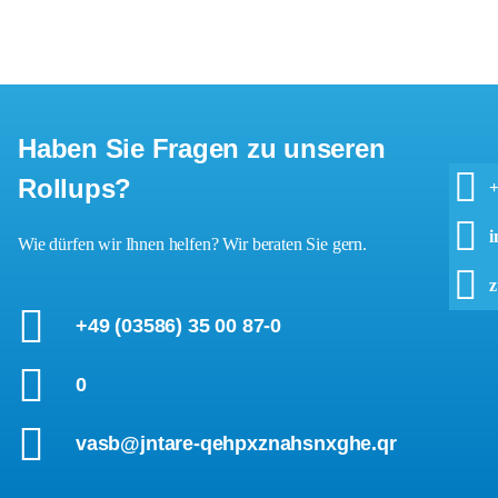
Haben Sie Fragen zu unseren
Rollups?
+
i
Wie dürfen wir Ihnen helfen? Wir beraten Sie gern.
z
+49 (03586) 35 00 87-0
0
vasb@jntare-qehpxznahsnxghe.qr