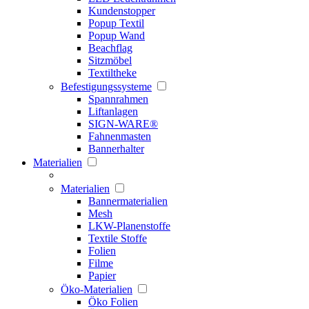
Kundenstopper
Popup Textil
Popup Wand
Beachflag
Sitzmöbel
Textiltheke
Befestigungssysteme
Spannrahmen
Liftanlagen
SIGN-WARE®
Fahnenmasten
Bannerhalter
Materialien
Materialien
Bannermaterialien
Mesh
LKW-Planenstoffe
Textile Stoffe
Folien
Filme
Papier
Öko-Materialien
Öko Folien