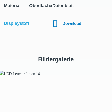
Material
Oberfläche
Datenblatt
Displaystoff
—
Download
Bildergalerie
Displaystoff
Unser Bestseller
Der Displaystoff ist ein Gewebe aus 100 % Polyester. Er sorgt