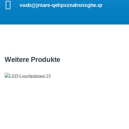
vasb@jntare-qehpxznahsnxghe.qr
Weitere Produkte