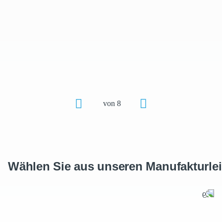
durch die hochwertige Materialqualität für eine sehr gute
Bildwiedergabe. Mit dem extra langlebigen Gewebe werden Sie mit
Ihrem Stoffbanner aus der Masse hervorragen. Sehr haltbar, robust
und pflegeleicht kommt unser Bestseller mit allen Anforderungen
des Messealltags klar.
Download Displaystoff Datenblatt
MEHR
Wählen Sie aus unseren Manufakturle