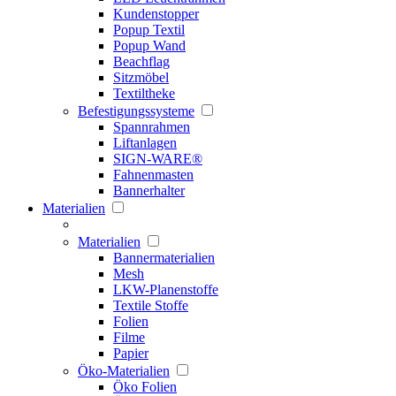
Kundenstopper
Popup Textil
Popup Wand
Beachflag
Sitzmöbel
Textiltheke
Befestigungssysteme
Spannrahmen
Liftanlagen
SIGN-WARE®
Fahnenmasten
Bannerhalter
Materialien
Materialien
Bannermaterialien
Mesh
LKW-Planenstoffe
Textile Stoffe
Folien
Filme
Papier
Öko-Materialien
Öko Folien