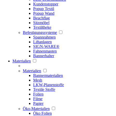
Kundenstopper
Popup Textil
Popup Wand
Beachflag
Sitzmöbel
Textiltheke
Befestigungssysteme
Spannrahmen
Liftanlagen
SIGN-WARE®
Fahnenmasten
Bannerhalter
Materialien
Materialien
Bannermaterialien
Mesh
LKW-Planenstoffe
Textile Stoffe
Folien
Filme
Papier
Öko-Materialien
Öko Folien