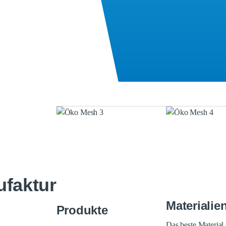
ufaktur
Materialie
Produkte
Das beste Material 