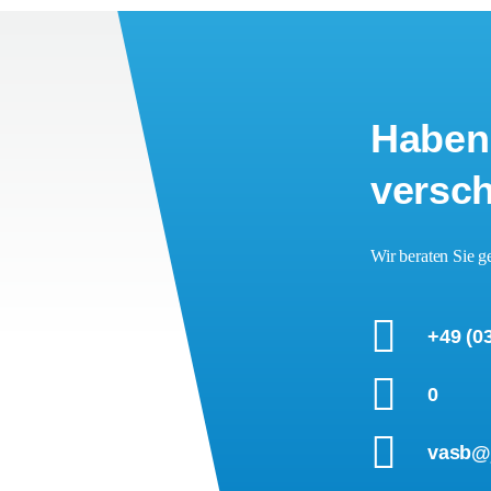
Haben 
versch
Wir beraten Sie g
+49 (0
0
vasb@j