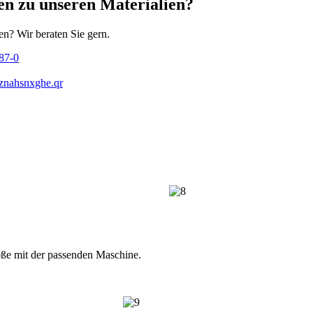
en zu unseren Materialien?
en? Wir beraten Sie gern.
87-0
znahsnxghe.qr
öße mit der passenden Maschine.