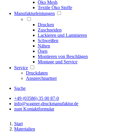
Öko Mesh
Textile Öko Stoffe
Manufakturleistungen
Drucken
Zuschneiden
Lackieren und Laminieren
Schweißen
Nähen
Ösen
Montieren von Beschlägen
Montage und Service
Service
Druckdaten
Ansprechpartner
Suche
+49 (03586) 35 00 87-0
info@wagner-druckmanufaktur.de
zum Kontaktformular
Start
Materialien