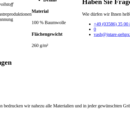
Haben Sie Frag
llstoff
Material
streproduktionen
Wie dürfen wir Ihnen helf
annung
100 % Baumwolle
+49 (03586) 35 00 
0
Flächengewicht
vasb@jntare-qehpx
260 g/m²
ngen
on bedrucken wir nahezu alle Materialien und in jeder gewünschten Gr