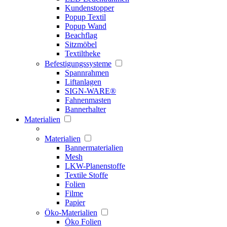
Kundenstopper
Popup Textil
Popup Wand
Beachflag
Sitzmöbel
Textiltheke
Befestigungssysteme
Spannrahmen
Liftanlagen
SIGN-WARE®
Fahnenmasten
Bannerhalter
Materialien
Materialien
Bannermaterialien
Mesh
LKW-Planenstoffe
Textile Stoffe
Folien
Filme
Papier
Öko-Materialien
Öko Folien