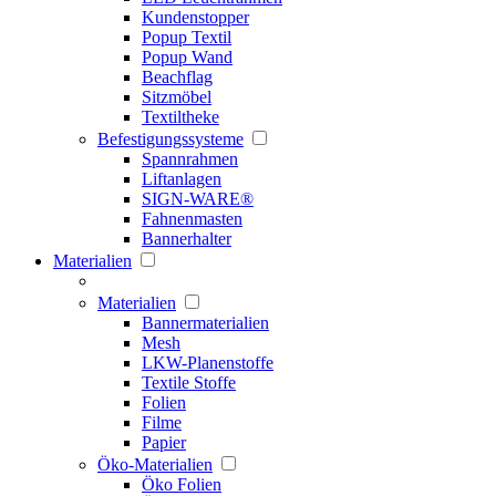
Kundenstopper
Popup Textil
Popup Wand
Beachflag
Sitzmöbel
Textiltheke
Befestigungssysteme
Spannrahmen
Liftanlagen
SIGN-WARE®
Fahnenmasten
Bannerhalter
Materialien
Materialien
Bannermaterialien
Mesh
LKW-Planenstoffe
Textile Stoffe
Folien
Filme
Papier
Öko-Materialien
Öko Folien