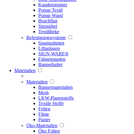
Kundenstopper
Popup Textil
Popup Wand
Beachflag
Sitzmöbel
Textiltheke
Befestigungssysteme
Spannrahmen
Liftanlagen
SIGN-WARE®
Fahnenmasten
Bannerhalter
Materialien
Materialien
Bannermaterialien
Mesh
LKW-Planenstoffe
Textile Stoffe
Folien
Filme
Papier
Öko-Materialien
Öko Folien