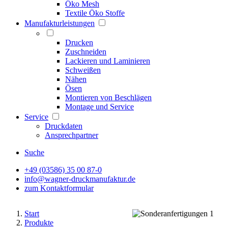
Öko Mesh
Textile Öko Stoffe
Manufakturleistungen
Drucken
Zuschneiden
Lackieren und Laminieren
Schweißen
Nähen
Ösen
Montieren von Beschlägen
Montage und Service
Service
Druckdaten
Ansprechpartner
Suche
+49 (03586) 35 00 87-0
info@wagner-druckmanufaktur.de
zum Kontaktformular
Start
Produkte