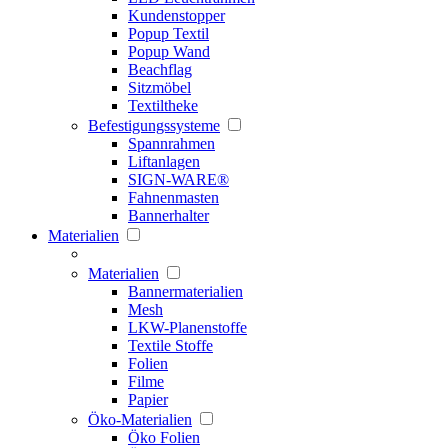
Kundenstopper
Popup Textil
Popup Wand
Beachflag
Sitzmöbel
Textiltheke
Befestigungssysteme
Spannrahmen
Liftanlagen
SIGN-WARE®
Fahnenmasten
Bannerhalter
Materialien
Materialien
Bannermaterialien
Mesh
LKW-Planenstoffe
Textile Stoffe
Folien
Filme
Papier
Öko-Materialien
Öko Folien