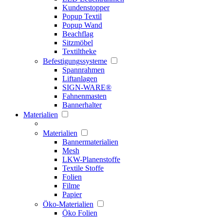
Kundenstopper
Popup Textil
Popup Wand
Beachflag
Sitzmöbel
Textiltheke
Befestigungssysteme
Spannrahmen
Liftanlagen
SIGN-WARE®
Fahnenmasten
Bannerhalter
Materialien
Materialien
Bannermaterialien
Mesh
LKW-Planenstoffe
Textile Stoffe
Folien
Filme
Papier
Öko-Materialien
Öko Folien