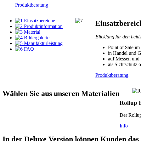
Produktberatung
Einsatzbereiche
Einsatzbereic
Produktinformation
Material
Blickfang für den beids
Bildergalerie
Manufakturleistung
Point of Sale im
FAQ
in Handel und G
auf Messen und 
als Sichtschutz 
Produktberatung
Wählen Sie aus unseren Materialien
Rollup 
Der Rollup 
Info
In der Deluxe Version können Kunden das 