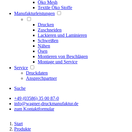
Öko Mesh
Textile Öko Stoffe
Manufakturleistungen
Drucken
Zuschneiden
Lackieren und Laminieren
Schweißen
Nähen
Ösen
Montieren von Beschlägen
Montage und Service
Service
Druckdaten
Ansprechpartner
Suche
+49 (03586) 35 00 87-0
info@wagner-druckmanufaktur.de
zum Kontaktformular
Start
Produkte