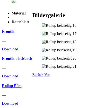
Material
Bildergalerie
Datenblatt
Frontlit
—
Download
Frontlit blackback
—
Zurück
Vor
Download
Rollup Film
—
Download