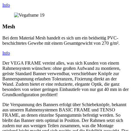
Info
Mesh
Bei dem Material Mesh handelt es sich um ein beidseitig PVC-
beschichtetes Gewebe mit einem Gesamtgewicht von 270 g/m².
Info
Der VEGA FRAME vereint alles, was sich Kunden von einem
Rahmensystem wünschen: ohne großen Aufwand zu montieren,
geöste Standard Banner verwendbar, verschiebbare Knöpfe zur
Bannerspannung erlauben Toleranzen, Fixierung direkt an der
Wand. Zudem bietet er eine reduzierte, elegante Optik, die ganz
besonders von seiner geringen Einbautiefe von nur gut 40 mm in der
Grundkonfiguration profitiert!
Die Verspannung des Banners erfolgt über Schiebeknöpfe, bekannt
aus unseren Rahmensystemen BASIC FRAME und TENSO
FRAME, an denen einzelne Spanngummis befestigt werden. So
bleibt das Banner stets optimal in Position. Der Rahmen setzt sich
zudem nur aus wenigen Teilen zusammen, was die Montage
spielend leicht macht und sich positiv auf die Stabilität auswirkt. Das