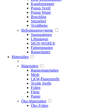
Kundenstopper
Popup Textil
Popup Wand
Beachflag
Sitzmöbel
Textiltheke
Befestigungssysteme
Spannrahmen
Liftanlagen
SIGN-WARE®
Fahnenmasten
Bannerhalter
Materialien
Materialien
Bannermaterialien
Mesh
LKW-Planenstoffe
Textile Stoffe
Folien
Filme
Papier
Öko-Materialien
Öko Folien