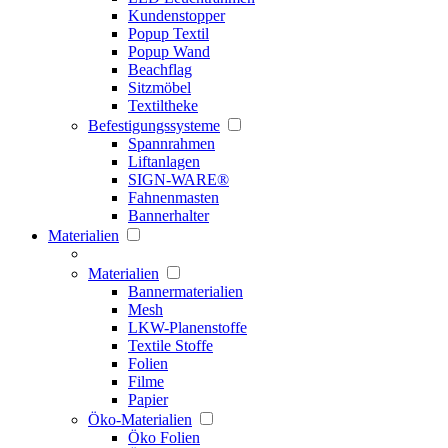
Kundenstopper
Popup Textil
Popup Wand
Beachflag
Sitzmöbel
Textiltheke
Befestigungssysteme
Spannrahmen
Liftanlagen
SIGN-WARE®
Fahnenmasten
Bannerhalter
Materialien
Materialien
Bannermaterialien
Mesh
LKW-Planenstoffe
Textile Stoffe
Folien
Filme
Papier
Öko-Materialien
Öko Folien