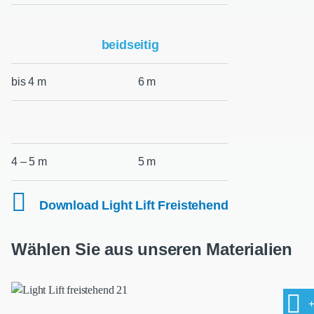
beidseitig
bis 4 m
6 m
4 – 5 m
5 m
Download Light Lift Freistehend
Wählen Sie aus unseren Materialien
+