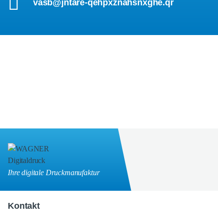
vasb@jntare-qehpxznahsnxghe.qr
Ihre digitale Druckmanufaktur
Kontakt