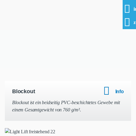
i
z
Blockout
Info
Blockout ist ein beidseitig PVC-beschichtetes Gewebe mit
einem Gesamtgewicht von 760 g/m².