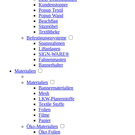
Kundenstopper
Popup Textil
Popup Wand
Beachflag
Sitzmöbel
Textiltheke
Befestigungssysteme
Spannrahmen
Liftanlagen
SIGN-WARE®
Fahnenmasten
Bannerhalter
Materialien
Materialien
Bannermaterialien
Mesh
LKW-Planenstoffe
Textile Stoffe
Folien
Filme
Papier
Öko-Materialien
Öko Folien