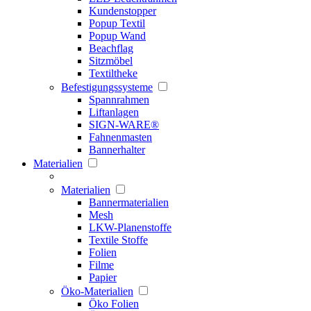
Kundenstopper
Popup Textil
Popup Wand
Beachflag
Sitzmöbel
Textiltheke
Befestigungssysteme
Spannrahmen
Liftanlagen
SIGN-WARE®
Fahnenmasten
Bannerhalter
Materialien
Materialien
Bannermaterialien
Mesh
LKW-Planenstoffe
Textile Stoffe
Folien
Filme
Papier
Öko-Materialien
Öko Folien