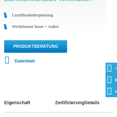
Leuchtkastenbespannung
Werbebanner Innen + Außen
PRODUKTBERATUNG
Datenblatt
+
i
z
Eigenschaft
Zertifizierung
Details