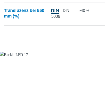
Transluzenz bei 550
DIN
>40 %
mm (%)
5036