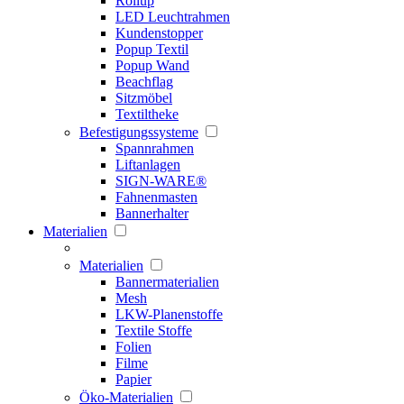
Rollup
LED Leuchtrahmen
Kundenstopper
Popup Textil
Popup Wand
Beachflag
Sitzmöbel
Textiltheke
Befestigungssysteme
Spannrahmen
Liftanlagen
SIGN-WARE®
Fahnenmasten
Bannerhalter
Materialien
Materialien
Bannermaterialien
Mesh
LKW-Planenstoffe
Textile Stoffe
Folien
Filme
Papier
Öko-Materialien